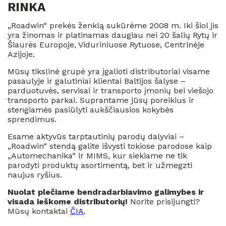
RINKA
„Roadwin“ prekės ženklą sukūrėme 2008 m. Iki šiol jis
yra žinomas ir platinamas daugiau nei 20 šalių Rytų ir
Šiaurės Europoje, Viduriniuose Rytuose, Centrinėje
Azijoje.
Mūsų tikslinė grupė yra įgalioti distributoriai visame
pasaulyje ir galutiniai klientai Baltijos šalyse –
parduotuvės, servisai ir transporto įmonių bei viešojo
transporto parkai. Suprantame jūsų poreikius ir
stengiamės pasiūlyti aukščiausios kokybės
sprendimus.
Esame aktyvūs tarptautinių parodų dalyviai –
„Roadwin“ stendą galite išvysti tokiose parodose kaip
„Automechanika“ ir MIMS, kur siekiame ne tik
parodyti produktų asortimentą, bet ir užmegzti
naujus ryšius.
Nuolat plečiame bendradarbiavimo galimybes ir
visada ieškome distributorių!
Norite prisijungti?
Mūsų kontaktai
ČIA
.