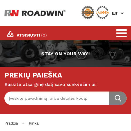
LT
ATSISIŲSTI
(0)
STAY ON YOUR WAY!
PREKIŲ PAIEŠKA
Raskite atsarginę dalį savo sunkvežimiui:
-
Pradžia
Rinka