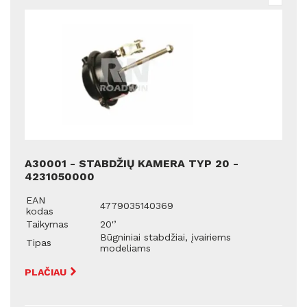
A30001 - STABDŽIŲ KAMERA TYP 20 -
4231050000
EAN
4779035140369
kodas
Taikymas
20'’
Būgniniai stabdžiai, įvairiems
Tipas
modeliams
PLAČIAU