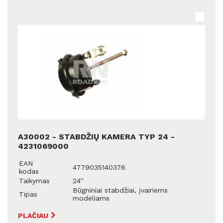
A30002 - STABDŽIŲ KAMERA TYP 24 -
4231069000
EAN
4779035140376
kodas
Taikymas
24'’
Būgniniai stabdžiai, įvairiems
Tipas
modeliams
PLAČIAU