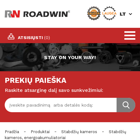
LT
ATSISIŲSTI
(0)
STAY ON YOUR WAY!
PREKIŲ PAIEŠKA
Raskite atsarginę dalį savo sunkvežimiui:
-
-
-
Pradžia
Produktai
Stabdžių kameros
Stabdžių
kameros, energoakumuliatoriai