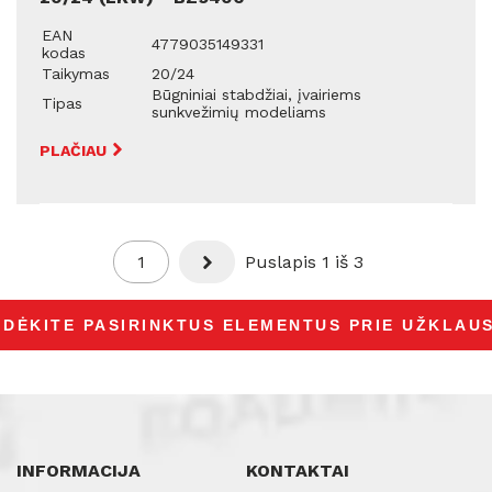
EAN
4779035149331
kodas
Taikymas
20/24
Būgniniai stabdžiai, įvairiems
Tipas
sunkvežimių modeliams
PLAČIAU
1
Next
Puslapis 1 iš 3
INFORMACIJA
KONTAKTAI