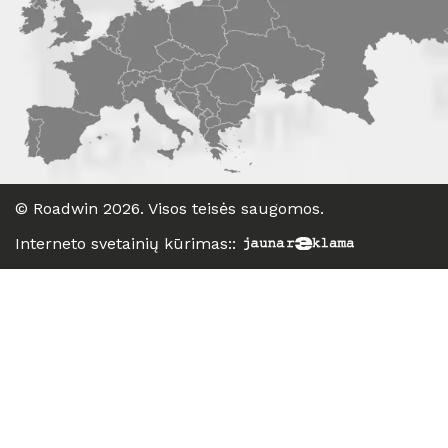
©
Roadwin
2026. Visos teisės saugomos.
Interneto svetainių kūrimas:
: