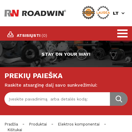
LT
ATSISIŲSTI
(0)
STAY ON YOUR WAY!
PREKIŲ PAIEŠKA
Raskite atsarginę dalį savo sunkvežimiui:
-
-
-
Pradžia
Produktai
Elektros komponentai
Kištukai