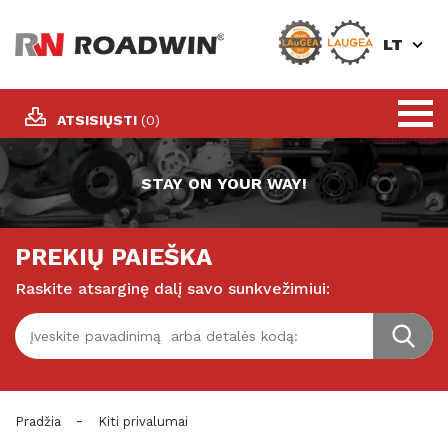
LT
ATSISIŲSTI
(0)
STAY ON YOUR WAY!
PREKIŲ PAIEŠKA
Raskite atsarginę dalį savo sunkvežimiui:
-
Pradžia
Kiti privalumai