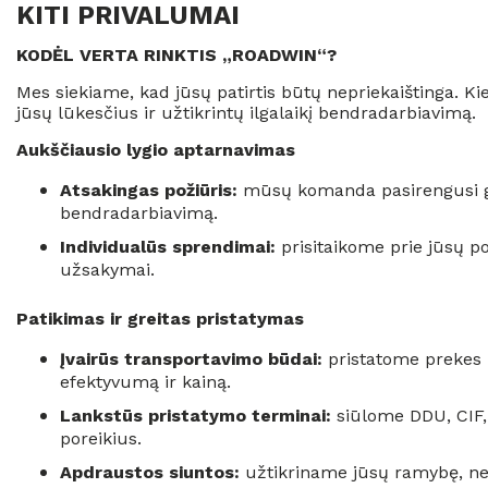
KITI PRIVALUMAI
KODĖL VERTA RINKTIS „ROADWIN“?
Mes siekiame, kad jūsų patirtis būtų nepriekaištinga. K
jūsų lūkesčius ir užtikrintų ilgalaikį bendradarbiavimą.
Aukščiausio lygio aptarnavimas
Atsakingas požiūris:
mūsų komanda pasirengusi gre
bendradarbiavimą.
Individualūs sprendimai:
prisitaikome prie jūsų po
užsakymai.
Patikimas ir greitas pristatymas
Įvairūs transportavimo būdai:
pristatome prekes k
efektyvumą ir kainą.
Lankstūs pristatymo terminai:
siūlome DDU, CIF, 
poreikius.
Apdraustos siuntos:
užtikriname jūsų ramybę, nes