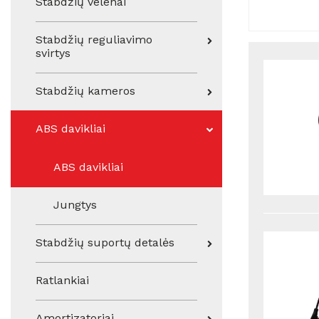
Stabdžių velenai
Stabdžių reguliavimo
svirtys
Stabdžių kameros
ABS davikliai
ABS davikliai
Jungtys
Stabdžių suportų detalės
Ratlankiai
Amortizatoriai