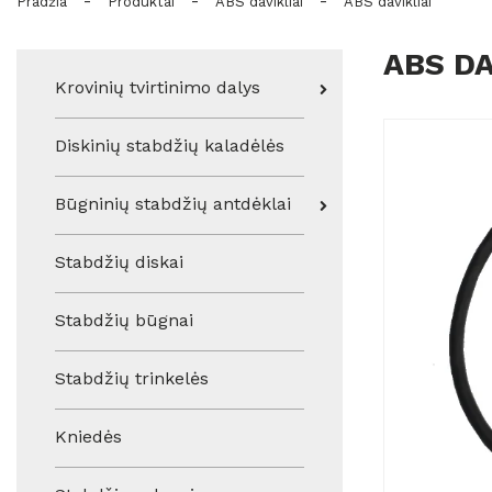
-
-
-
Pradžia
Produktai
ABS davikliai
ABS davikliai
ABS DA
Krovinių tvirtinimo dalys
Diskinių stabdžių kaladėlės
Būgninių stabdžių antdėklai
Stabdžių diskai
Stabdžių būgnai
Stabdžių trinkelės
Kniedės