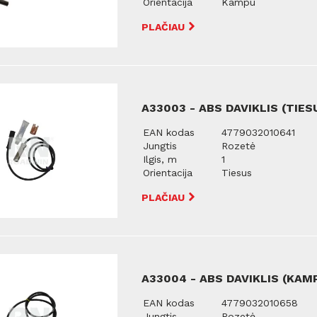
Orientacija
Kampu
PLAČIAU
A33003 - ABS DAVIKLIS (TIES
EAN kodas
4779032010641
Jungtis
Rozetė
Ilgis, m
1
Orientacija
Tiesus
PLAČIAU
A33004 - ABS DAVIKLIS (KAM
EAN kodas
4779032010658
Jungtis
Rozetė