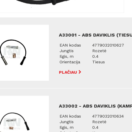
A33001 - ABS DAVIKLIS (TIE
EAN kodas
4779032010627
Jungtis
Rozetė
Ilgis, m
0.4
Orientacija
Tiesus
PLAČIAU
A33002 - ABS DAVIKLIS (KAM
EAN kodas
4779032010634
Jungtis
Rozetė
Ilgis, m
0.4