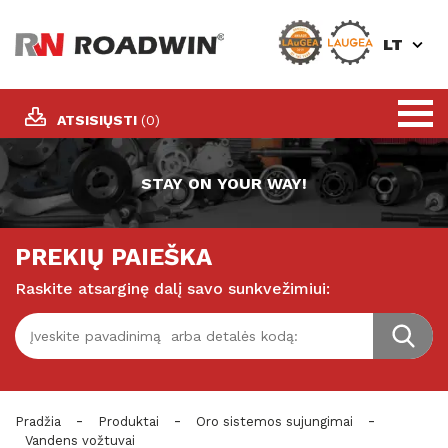
LT
ATSISIŲSTI
(0)
STAY ON YOUR WAY!
PREKIŲ PAIEŠKA
Raskite atsarginę dalį savo sunkvežimiui:
-
-
-
Pradžia
Produktai
Oro sistemos sujungimai
Vandens vožtuvai