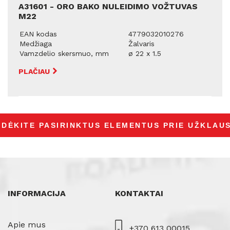
A31601 - ORO BAKO NULEIDIMO VOŽTUVAS
M22
EAN kodas
4779032010276
Medžiaga
Žalvaris
Vamzdelio skersmuo, mm
ø 22 x 1.5
PLAČIAU
INFORMACIJA
KONTAKTAI
Apie mus
+370 613 00015