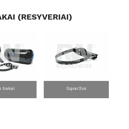
KAI (RESYVERIAI)
o bakai
Sąvaržos