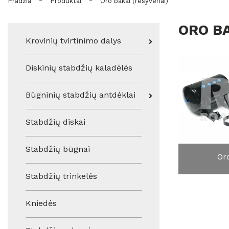
-
-
Pradžia
Produktai
Oro bakai (resyveriai)
ORO BA
Krovinių tvirtinimo dalys
Diskinių stabdžių kaladėlės
Būgninių stabdžių antdėklai
Stabdžių diskai
Stabdžių būgnai
Or
Stabdžių trinkelės
Kniedės