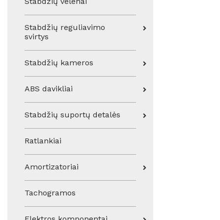
Stabdžių velenai
Stabdžių reguliavimo
svirtys
Stabdžių kameros
ABS davikliai
Stabdžių suportų detalės
Ratlankiai
Amortizatoriai
Tachogramos
Elektros komponentai