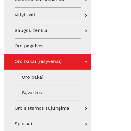
Valytuvai
Saugos ženklai
Oro pagalvės
Oro bakai (resyveriai)
Oro bakai
Sąvaržos
Oro sistemos sujungimai
Sparnai