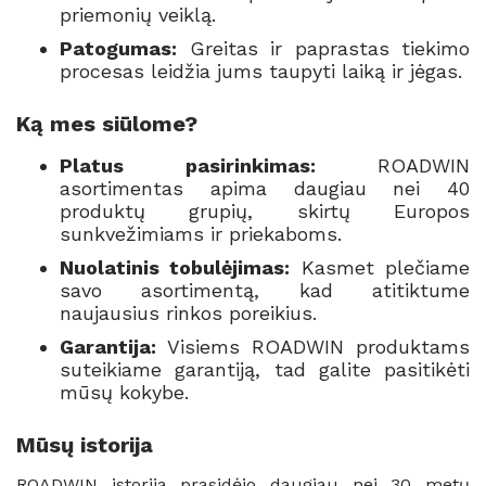
priemonių veiklą.
Patogumas:
Greitas ir paprastas tiekimo
procesas leidžia jums taupyti laiką ir jėgas.
Ką mes siūlome?
Platus pasirinkimas:
ROADWIN
asortimentas apima daugiau nei 40
produktų grupių, skirtų Europos
sunkvežimiams ir priekaboms.
Nuolatinis tobulėjimas:
Kasmet plečiame
savo asortimentą, kad atitiktume
naujausius rinkos poreikius.
Garantija:
Visiems ROADWIN produktams
suteikiame garantiją, tad galite pasitikėti
mūsų kokybe.
Mūsų istorija
ROADWIN istorija prasidėjo daugiau nei 30 metų