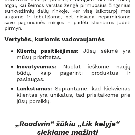
atgal, kai šeimos verslas žengė pirmuosius žingsnius
sunkvežimių dalių rinkoje. Per visą laikotarpį mes
augome ir tobulėjome, bet niekada nepamiršome
savo pagrindinės misijos – padėti klientams judėti
pirmyn.
Vertybės, kuriomis vadovaujamės
Klientų pasitikėjimas:
Jūsų sėkmė yra
mūsų prioritetas.
Inovatyvumas:
Nuolat ieškome naujų
būdų, kaip pagerinti produktus ir
paslaugas.
Lankstumas:
Suprantame, kad kiekvienas
klientas yra unikalus, tad prisitaikome prie
jūsų poreikių.
„Roadwin“ šūkiu „Lik kelyje“
siekiame mažinti