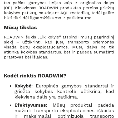
tas pačias gamybos linijas kaip ir originalios dalys
(OE). Kiekvienas ROADWIN produktas pereina griežtą
kokybės patikrą, naudojant AQL metodiką, todėl galite
būti tikri dėl ilgaamžiškumo ir patikimumo.
Mūsų tikslas
ROADWIN šūkis „Lik kelyje“ atspindi mūsų pagrindinį
siekį – užtikrinti, kad jūsų transporto priemonės
visada būtų eksploatuojamos. Mūsų dalys ne tik
atitinka kokybės standartus, bet ir padeda sumažinti
prastovas bei išlaidas.
Kodėl rinktis ROADWIN?
Kokybė:
Europinės gamybos standartai ir
griežta kokybės kontrolė užtikrina, kad
kiekviena dalis yra patikima.
Efektyvumas:
Mūsų produktai padeda
mažinti transporto eksploatacines išlaidas
ir maksimaliai optimizuoja transporto