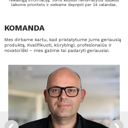
reikalingą informaciją. Jums kilusius nenumatytus iššūkius
laikome prioritetu ir siekiame išspręsti per 24 valandas.
KOMANDA
Mes dirbame kartu, kad pristatytume jums geriausią
produktą. Kvalifikuoti, kūrybingi, profesionalūs ir
novatoriški – mes galime tai padaryti geriausiai.