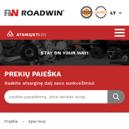
LT
ATSISIŲSTI
(0)
STAY ON YOUR WAY!
PREKIŲ PAIEŠKA
Raskite atsarginę dalį savo sunkvežimiui:
-
Pradžia
Apie mus