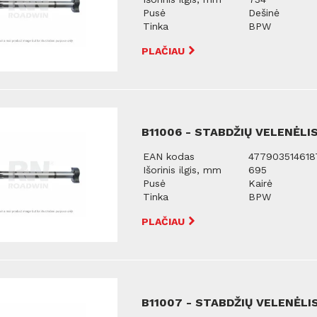
Pusė
Dešinė
Tinka
BPW
PLAČIAU
B11006 - STABDŽIŲ VELENĖLIS
EAN kodas
477903514618
Išorinis ilgis, mm
695
Pusė
Kairė
Tinka
BPW
PLAČIAU
B11007 - STABDŽIŲ VELENĖLIS