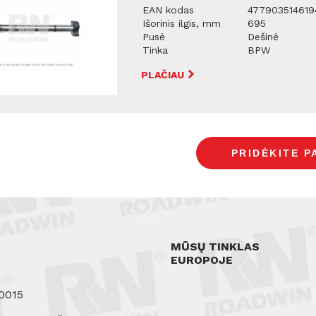
EAN kodas
477903514619
Išorinis ilgis, mm
695
Pusė
Dešinė
Tinka
BPW
PLAČIAU
MŪSŲ TINKLAS
EUROPOJE
0015