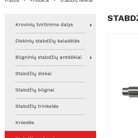
-
-
Pradžia
Produktai
Stabdžių velenai
STABD
Krovinių tvirtinimo dalys
Diskinių stabdžių kaladėlės
Būgninių stabdžių antdėklai
Stabdžių diskai
Stabdžių būgnai
Stabdžių trinkelės
Kniedės