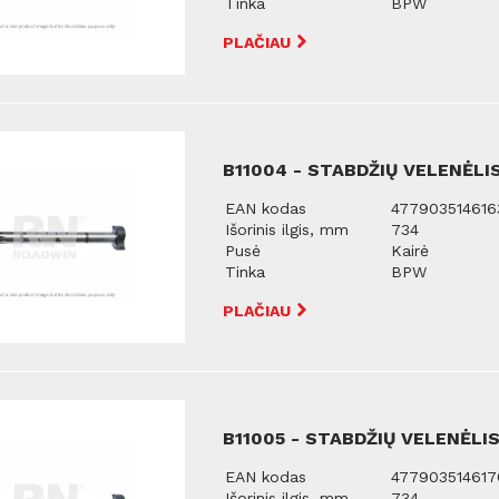
Tinka
BPW
PLAČIAU
B11004 - STABDŽIŲ VELENĖLIS
EAN kodas
477903514616
Išorinis ilgis, mm
734
Pusė
Kairė
Tinka
BPW
PLAČIAU
B11005 - STABDŽIŲ VELENĖLIS
EAN kodas
477903514617
Išorinis ilgis, mm
734