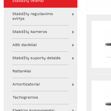
Stabdžių velenai
Stabdžių reguliavimo
svirtys
Stabdžių kameros
ABS davikliai
Stabdžių suportų detalės
Ratlankiai
Amortizatoriai
Tachogramos
Elektros komponentai