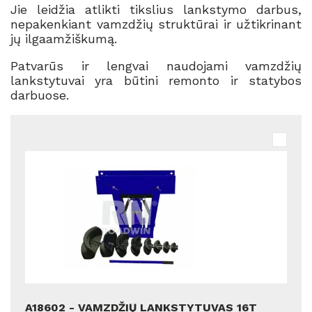
Jie leidžia atlikti tikslius lankstymo darbus,
nepakenkiant vamzdžių struktūrai ir užtikrinant
jų ilgaamžiškumą.
Patvarūs ir lengvai naudojami vamzdžių
lankstytuvai yra būtini remonto ir statybos
darbuose.
A18602 - VAMZDŽIŲ LANKSTYTUVAS 16T