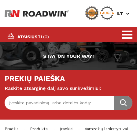
LT
ATSISIŲSTI
(0)
STAY ON YOUR WAY!
PREKIŲ PAIEŠKA
Raskite atsarginę dalį savo sunkvežimiui:
-
-
-
Pradžia
Produktai
Įrankiai
Vamzdžių lankstytuvai